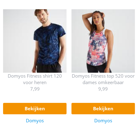
Domyos Fitness shirt 120
Domyos Fitness top 520 voor
voor heren
dames omkeerbaar
7,99
9,99
bekijken
bekijken
Domyos
Domyos