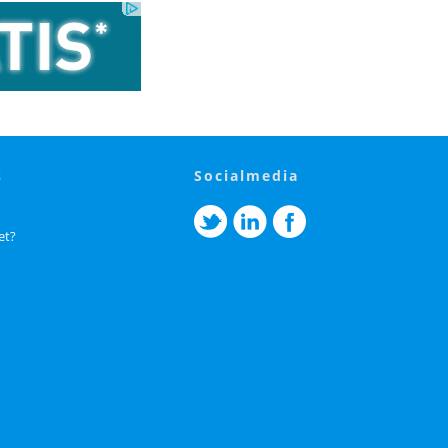
s
socialmedia
et?