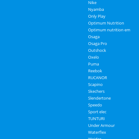
Nike
Nyamba
Only Play
Optimum Nutrition
Optimum nutrition em
Osaga
Osaga Pro
Outshock
Oxelo
Puma
Reebok
RUCANOR
Scapino
Skechers
Slendertone
Speedo
Sport elec
TUNTURI
Under Armour
Waterflex
Weider