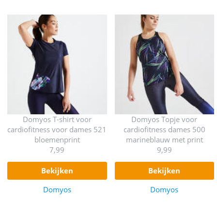
Domyos T-shirt voor
Domyos Topje voor
cardiofitness voor dames 521
cardiofitness dames 500
bloemenprint
marineblauw met print
7,99
9,99
bekijken
bekijken
Domyos
Domyos