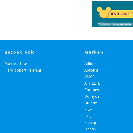
bezoek ook
merken
Purekracht.nl
Adidas
Hardloopartikelen.nl
Aptonia
ASICS
ATHLETE
Compex
Domyos
Dutchy
FILA
INQ
Kalenji
Nabaiji