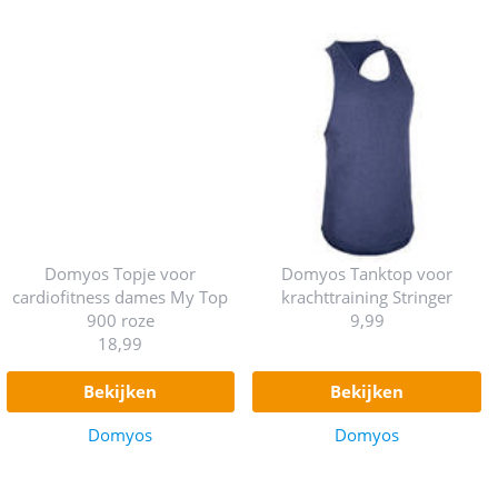
Domyos Topje voor
Domyos Tanktop voor
cardiofitness dames My Top
krachttraining Stringer
900 roze
9,99
18,99
bekijken
bekijken
Domyos
Domyos