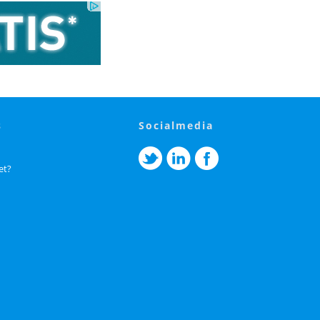
s
socialmedia
et?