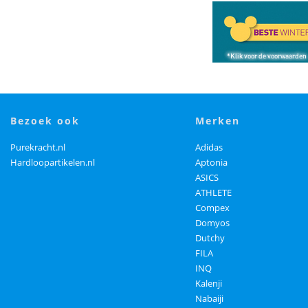
bezoek ook
merken
Purekracht.nl
Adidas
Hardloopartikelen.nl
Aptonia
ASICS
ATHLETE
Compex
Domyos
Dutchy
FILA
INQ
Kalenji
Nabaiji