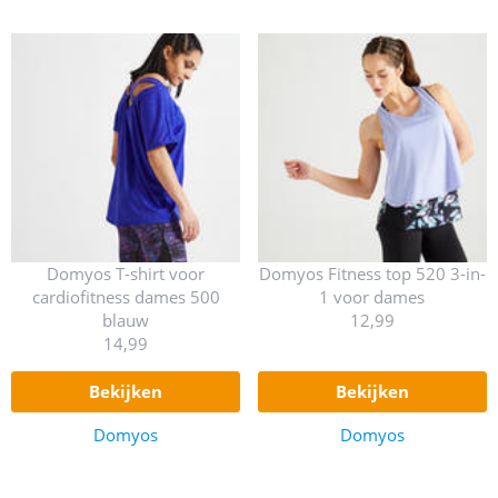
Domyos T-shirt voor
Domyos Fitness top 520 3-in-
cardiofitness dames 500
1 voor dames
blauw
12,99
14,99
bekijken
bekijken
Domyos
Domyos