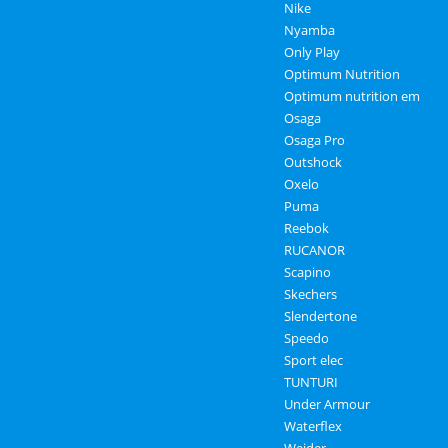
Nike
Nyamba
Only Play
Optimum Nutrition
Optimum nutrition em
Osaga
Osaga Pro
Outshock
Oxelo
Puma
Reebok
RUCANOR
Scapino
Skechers
Slendertone
Speedo
Sport elec
TUNTURI
Under Armour
Waterflex
Weider