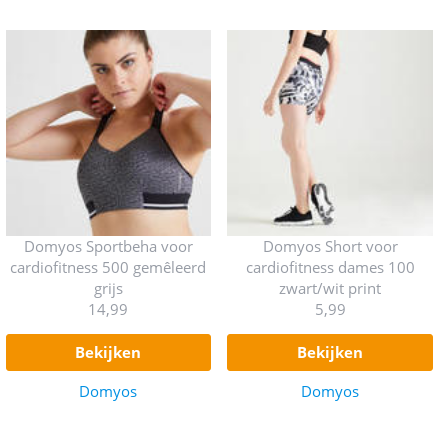
Domyos Sportbeha voor
Domyos Short voor
cardiofitness 500 gemêleerd
cardiofitness dames 100
grijs
zwart/wit print
14,99
5,99
bekijken
bekijken
Domyos
Domyos