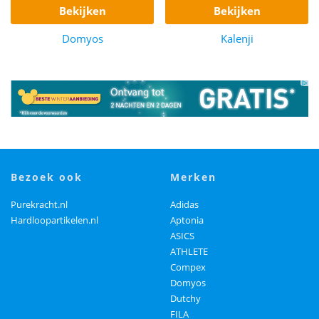
bekijken
bekijken
Domyos
Kalenji
bezoek ook
merken
Purekracht.nl
Adidas
Hardloopartikelen.nl
Aptonia
ASICS
ATHLETE
Compex
Domyos
Dutchy
FILA