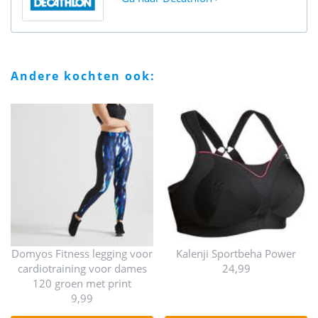
andere kochten ook:
Domyos Fitness legging voor
Kalenji Sportbeha Power
cardiotraining voor dames
24,99
120 groen met print
9,99