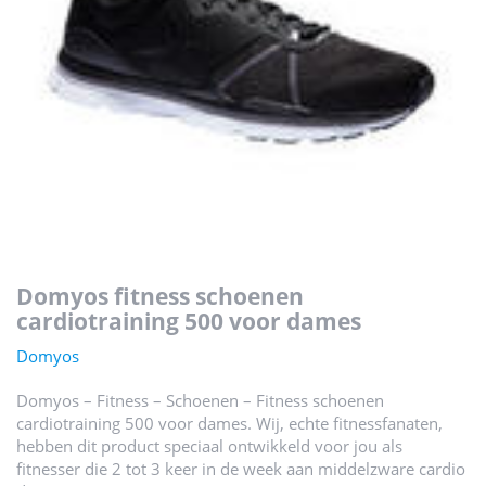
domyos fitness schoenen
cardiotraining 500 voor dames
Domyos
Domyos – Fitness – Schoenen – Fitness schoenen
cardiotraining 500 voor dames. Wij, echte fitnessfanaten,
hebben dit product speciaal ontwikkeld voor jou als
fitnesser die 2 tot 3 keer in de week aan middelzware cardio