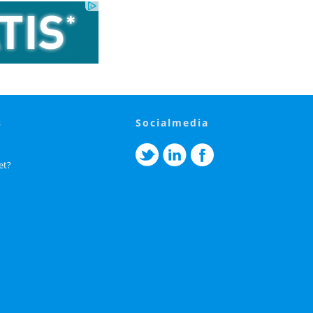
s
socialmedia
et?