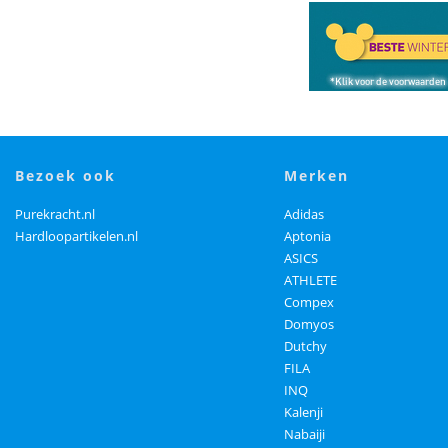
bezoek ook
merken
Purekracht.nl
Adidas
Hardloopartikelen.nl
Aptonia
ASICS
ATHLETE
Compex
Domyos
Dutchy
FILA
INQ
Kalenji
Nabaiji