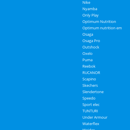
Nike
Nyamba
Only Play
Optimum Nutrition
Optimum nutrition em
Osaga
Osaga Pro
Outshock
Oxelo
Puma
Reebok
RUCANOR
Scapino
Skechers
Slendertone
Speedo
Sport elec
TUNTURI
Under Armour
Waterflex
Weider