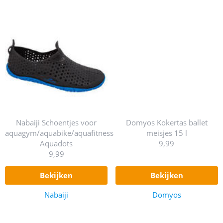
Nabaiji Schoentjes voor
Domyos Kokertas ballet
aquagym/aquabike/aquafitness
meisjes 15 l
Aquadots
9,99
9,99
bekijken
bekijken
Nabaiji
Domyos