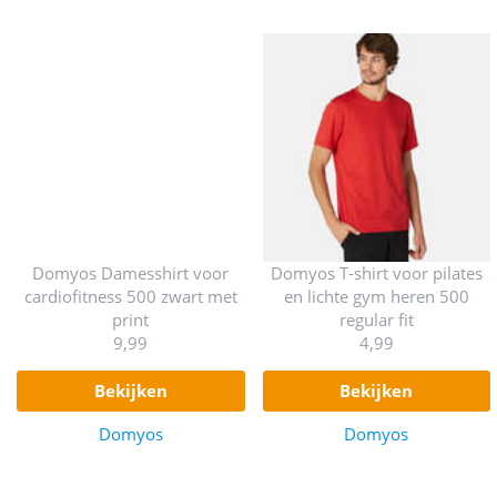
Domyos Damesshirt voor
Domyos T-shirt voor pilates
cardiofitness 500 zwart met
en lichte gym heren 500
print
regular fit
9,99
4,99
bekijken
bekijken
Domyos
Domyos