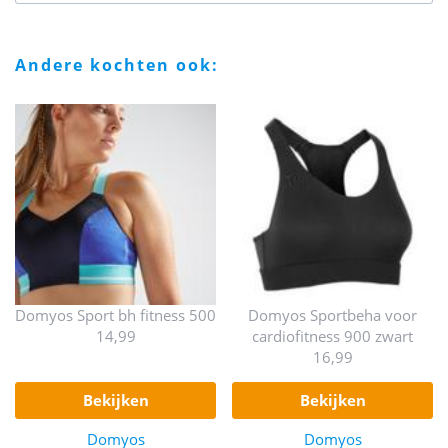
andere kochten ook:
Domyos Sport bh fitness 500
Domyos Sportbeha voor
14,99
cardiofitness 900 zwart
16,99
bekijken
bekijken
Domyos
Domyos