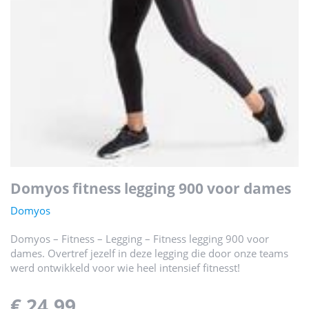
domyos fitness legging 900 voor dames
Domyos
Domyos – Fitness – Legging – Fitness legging 900 voor
dames. Overtref jezelf in deze legging die door onze teams
werd ontwikkeld voor wie heel intensief fitnesst!
€ 24,99