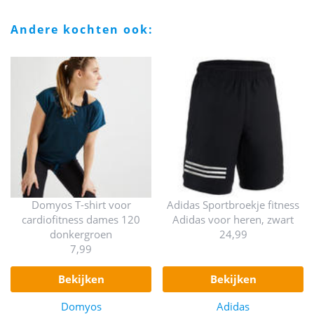
andere kochten ook:
Domyos T-shirt voor
Adidas Sportbroekje fitness
cardiofitness dames 120
Adidas voor heren, zwart
donkergroen
24,99
7,99
bekijken
bekijken
Domyos
Adidas