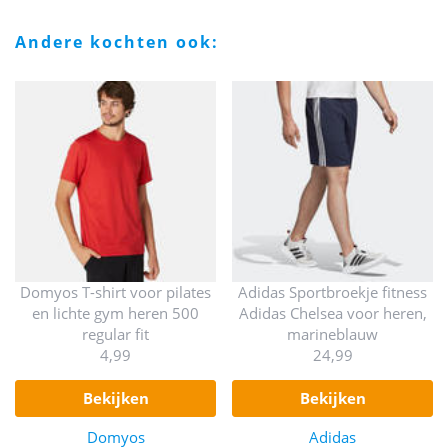
andere kochten ook:
Domyos T-shirt voor pilates
Adidas Sportbroekje fitness
en lichte gym heren 500
Adidas Chelsea voor heren,
regular fit
marineblauw
4,99
24,99
bekijken
bekijken
Domyos
Adidas