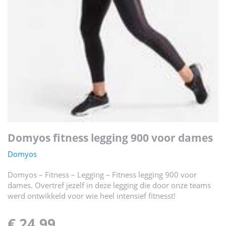
domyos fitness legging 900 voor dames
Domyos
Domyos – Fitness – Legging – Fitness legging 900 voor
dames. Overtref jezelf in deze legging die door onze teams
werd ontwikkeld voor wie heel intensief fitnesst!
€ 24,99