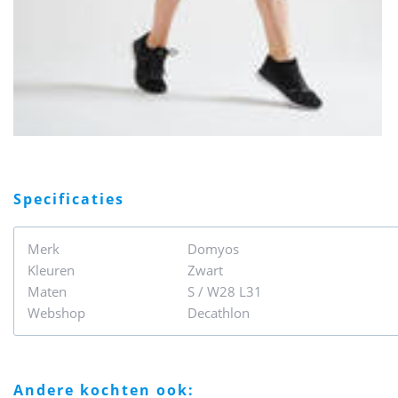
specificaties
Merk
Domyos
Kleuren
Zwart
Maten
S / W28 L31
Webshop
Decathlon
andere kochten ook: