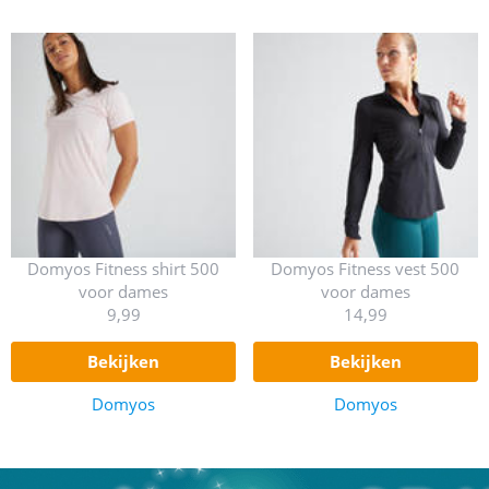
Domyos Fitness shirt 500
Domyos Fitness vest 500
voor dames
voor dames
9,99
14,99
bekijken
bekijken
Domyos
Domyos