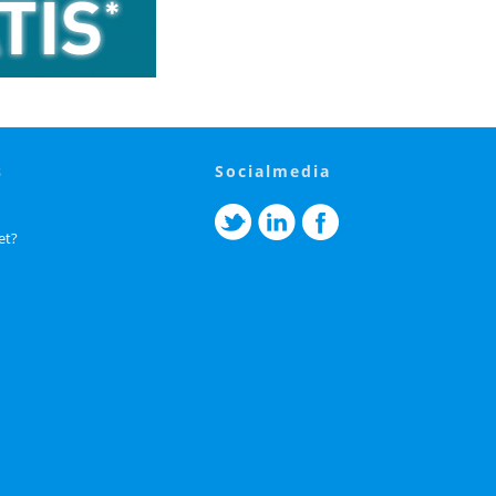
s
socialmedia
et?