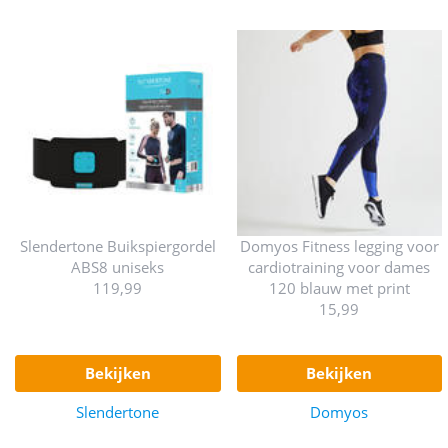
Slendertone Buikspiergordel
Domyos Fitness legging voor
ABS8 uniseks
cardiotraining voor dames
119,99
120 blauw met print
15,99
bekijken
bekijken
Slendertone
Domyos