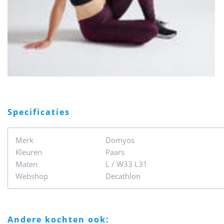
specificaties
Merk
Domyos
Kleuren
Paars
Maten
L / W33 L31
Webshop
Decathlon
andere kochten ook: