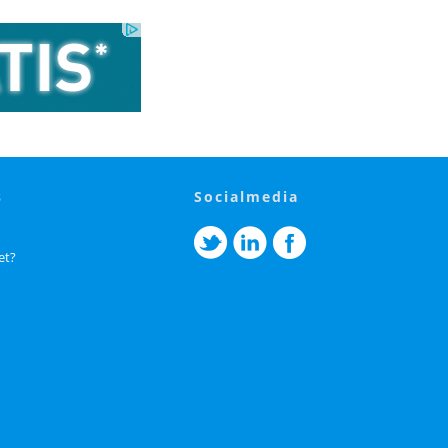
s
socialmedia
et?