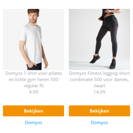
Domyos T-shirt voor pilates
Domyos Fitness legging-short
en lichte gym heren 500
combinatie 500 voor dames,
regular fit
zwart
4,99
14,99
bekijken
bekijken
Domyos
Domyos