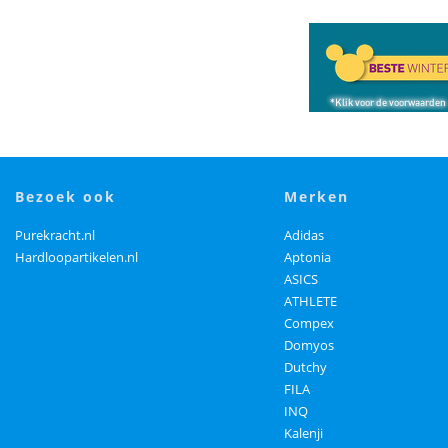
bezoek ook
merken
Purekracht.nl
Adidas
Hardloopartikelen.nl
Aptonia
ASICS
ATHLETE
Compex
Domyos
Dutchy
FILA
INQ
Kalenji