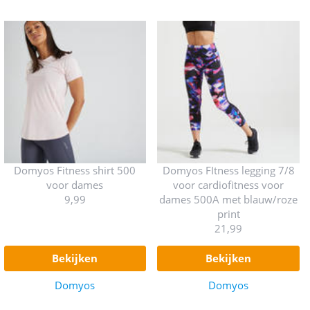
Domyos Fitness shirt 500
Domyos FItness legging 7/8
voor dames
voor cardiofitness voor
9,99
dames 500A met blauw/roze
print
21,99
bekijken
bekijken
Domyos
Domyos