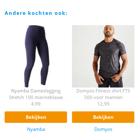
andere kochten ook:
Nyamba Dameslegging
Domyos Fitness shirt FTS
Stretch 100 marineblauw
500 voor mannen
4,99
12,99
bekijken
bekijken
Nyamba
Domyos