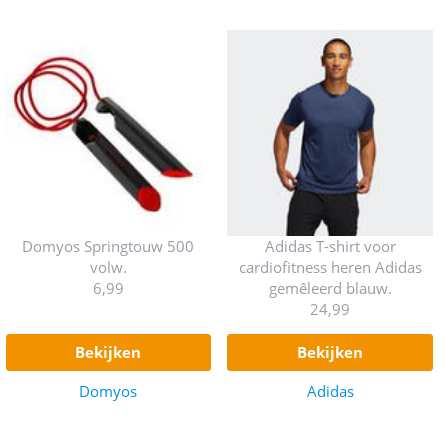
Domyos Springtouw 500
Adidas T-shirt voor
volw.
cardiofitness heren Adidas
6,99
gemêleerd blauw.
24,99
bekijken
bekijken
Domyos
Adidas