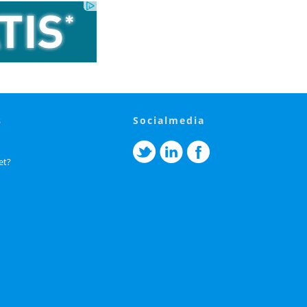
s
socialmedia
et?