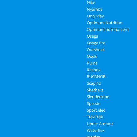
Nike
Nyamba
Only Play
Optimum Nutrition
Optimum nutrition em
Osaga
Osaga Pro
Outshock
Oxelo
Puma
Reebok
RUCANOR
Scapino
Skechers
Slendertone
Speedo
Sport elec
TUNTURI
Under Armour
Waterflex
Weider