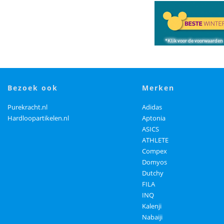
bezoek ook
merken
Purekracht.nl
Adidas
Hardloopartikelen.nl
Aptonia
ASICS
ATHLETE
Compex
Domyos
Dutchy
FILA
INQ
Kalenji
Nabaiji