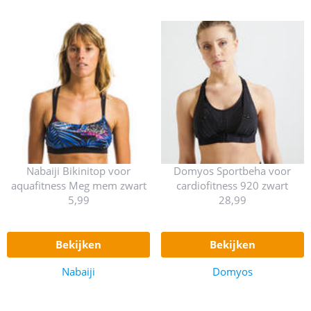
Nabaiji Bikinitop voor
Domyos Sportbeha voor
aquafitness Meg mem zwart
cardiofitness 920 zwart
5,99
28,99
bekijken
bekijken
Nabaiji
Domyos