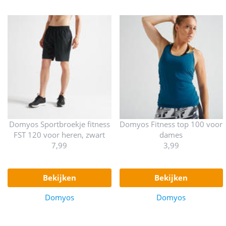
Domyos Sportbroekje fitness
Domyos Fitness top 100 voor
FST 120 voor heren, zwart
dames
7,99
3,99
bekijken
bekijken
Domyos
Domyos