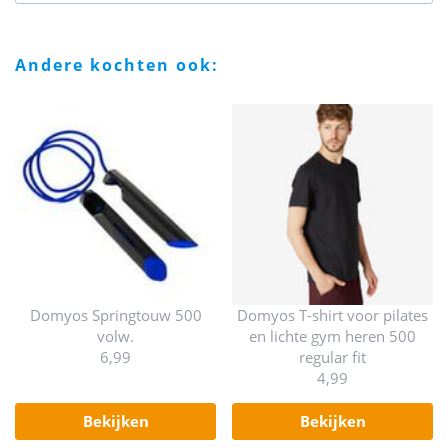
andere kochten ook:
Domyos Springtouw 500
Domyos T-shirt voor pilates
volw.
en lichte gym heren 500
6,99
regular fit
4,99
bekijken
bekijken