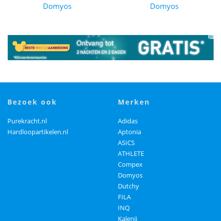
Domyos
Domyos
bezoek ook
merken
Purekracht.nl
Adidas
Hardloopartikelen.nl
Aptonia
ASICS
ATHLETE
Compex
Domyos
Dutchy
FILA
INQ
Kalenji