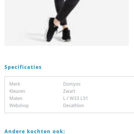
specificaties
Merk
Domyos
Kleuren
Zwart
Maten
L / W33 L31
Webshop
Decathlon
andere kochten ook: