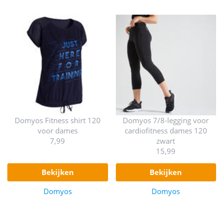
Domyos Fitness shirt 120
Domyos 7/8-legging voor
voor dames
cardiofitness dames 120
7,99
zwart
15,99
bekijken
bekijken
Domyos
Domyos