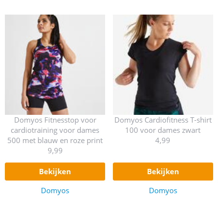
Domyos Fitnesstop voor
Domyos Cardiofitness T-shirt
cardiotraining voor dames
100 voor dames zwart
500 met blauw en roze print
4,99
9,99
bekijken
bekijken
Domyos
Domyos