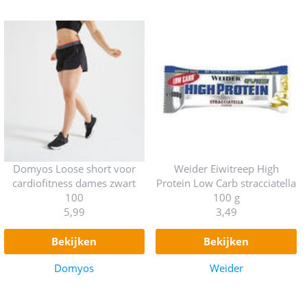
Domyos Loose short voor
Weider Eiwitreep High
cardiofitness dames zwart
Protein Low Carb stracciatella
100
100 g
5,99
3,49
bekijken
bekijken
Domyos
Weider