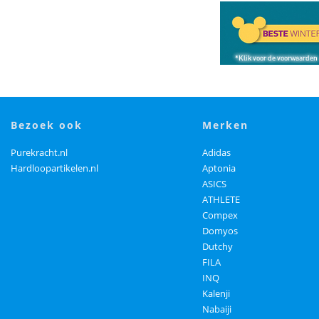
bezoek ook
merken
Purekracht.nl
Adidas
Hardloopartikelen.nl
Aptonia
ASICS
ATHLETE
Compex
Domyos
Dutchy
FILA
INQ
Kalenji
Nabaiji