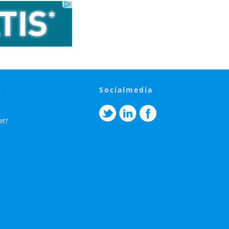
s
socialmedia
et?