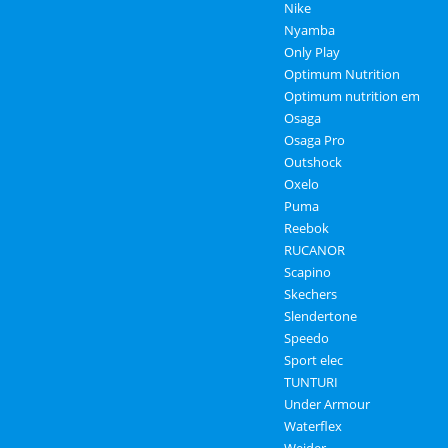
Nike
Nyamba
Only Play
Optimum Nutrition
Optimum nutrition em
Osaga
Osaga Pro
Outshock
Oxelo
Puma
Reebok
RUCANOR
Scapino
Skechers
Slendertone
Speedo
Sport elec
TUNTURI
Under Armour
Waterflex
Weider