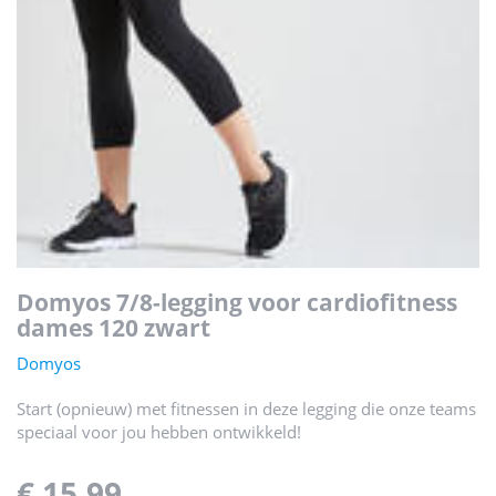
domyos 7/8-legging voor cardiofitness
dames 120 zwart
Domyos
Start (opnieuw) met fitnessen in deze legging die onze teams
speciaal voor jou hebben ontwikkeld!
€ 15,99