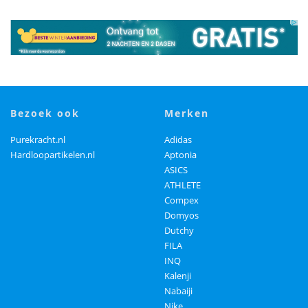
bezoek ook
merken
Purekracht.nl
Adidas
Hardloopartikelen.nl
Aptonia
ASICS
ATHLETE
Compex
Domyos
Dutchy
FILA
INQ
Kalenji
Nabaiji
Nike