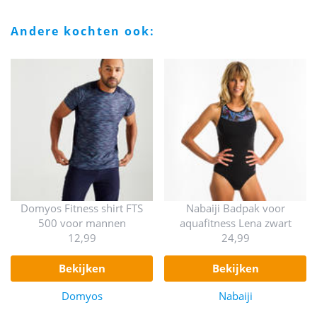
andere kochten ook:
Domyos Fitness shirt FTS
Nabaiji Badpak voor
500 voor mannen
aquafitness Lena zwart
12,99
24,99
bekijken
bekijken
Domyos
Nabaiji