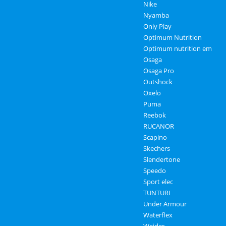
Nike
Nyamba
Only Play
Optimum Nutrition
Optimum nutrition em
Osaga
Osaga Pro
Outshock
Oxelo
Puma
Reebok
RUCANOR
Scapino
Skechers
Slendertone
Speedo
Sport elec
TUNTURI
Under Armour
Waterflex
Weider