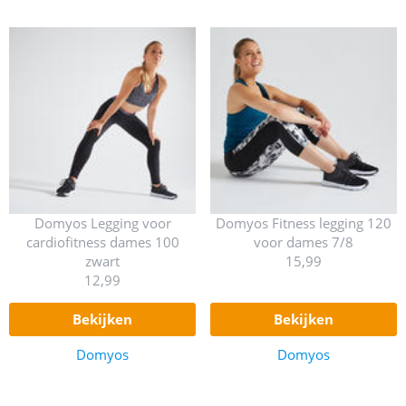
Domyos Legging voor
Domyos Fitness legging 120
cardiofitness dames 100
voor dames 7/8
zwart
15,99
12,99
bekijken
bekijken
Domyos
Domyos