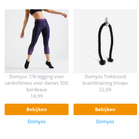
Domyos 7/8-legging voor
Domyos Trekkoord
cardiofitness voor dames 500
krachttraining triceps
bordeaux
22,09
18,99
bekijken
bekijken
Domyos
Domyos