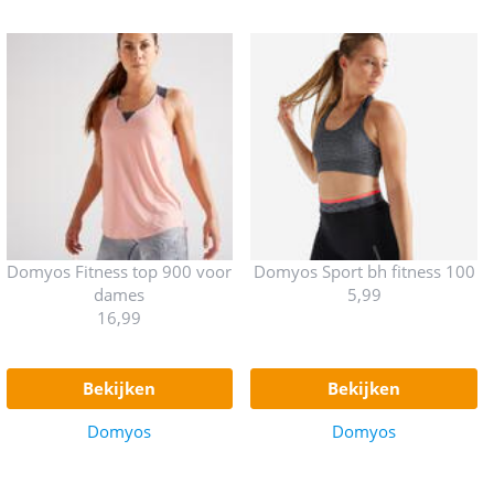
Domyos Fitness top 900 voor
Domyos Sport bh fitness 100
dames
5,99
16,99
bekijken
bekijken
Domyos
Domyos