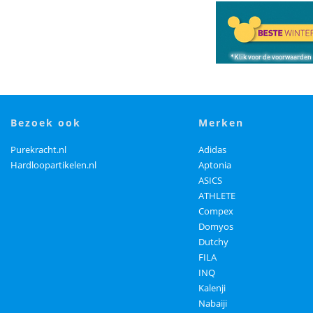
bezoek ook
merken
Purekracht.nl
Adidas
Hardloopartikelen.nl
Aptonia
ASICS
ATHLETE
Compex
Domyos
Dutchy
FILA
INQ
Kalenji
Nabaiji