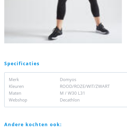
specificaties
Merk
Domyos
Kleuren
ROOD/ROZE/WIT/ZWART
Maten
M / W30 L31
Webshop
Decathlon
andere kochten ook: