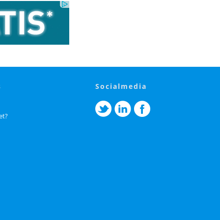
s
socialmedia
et?