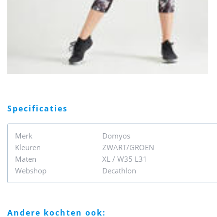
specificaties
Merk
Domyos
Kleuren
ZWART/GROEN
Maten
XL / W35 L31
Webshop
Decathlon
andere kochten ook: