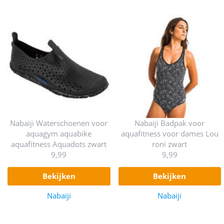
Nabaiji Waterschoenen voor
Nabaiji Badpak voor
aquagym aquabike
aquafitness voor dames Lou
aquafitness Aquadots zwart
roni zwart
9,99
9,99
bekijken
bekijken
Nabaiji
Nabaiji