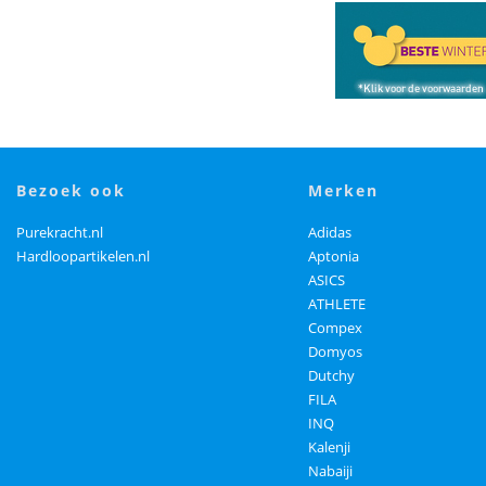
bezoek ook
merken
Purekracht.nl
Adidas
Hardloopartikelen.nl
Aptonia
ASICS
ATHLETE
Compex
Domyos
Dutchy
FILA
INQ
Kalenji
Nabaiji