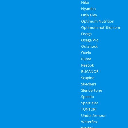
Nike
Nyamba
Only Play
Optimum Nutrition
Optimum nutrition em
Osaga
Osaga Pro
Outshock
Oxelo
Puma
Reebok
RUCANOR
Scapino
Skechers
Slendertone
Speedo
Sport elec
TUNTURI
Under Armour
Waterflex
Weider