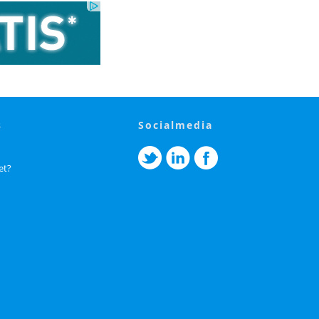
s
socialmedia
et?