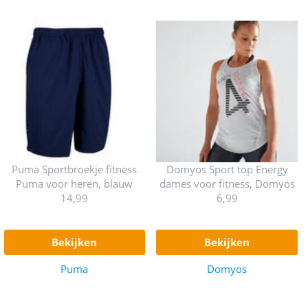
Puma Sportbroekje fitness
Domyos Sport top Energy
Puma voor heren, blauw
dames voor fitness, Domyos
14,99
6,99
bekijken
bekijken
Puma
Domyos