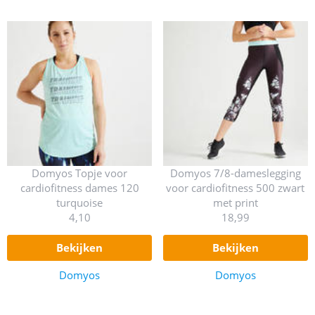
Domyos Topje voor
Domyos 7/8-dameslegging
cardiofitness dames 120
voor cardiofitness 500 zwart
turquoise
met print
4,10
18,99
bekijken
bekijken
Domyos
Domyos