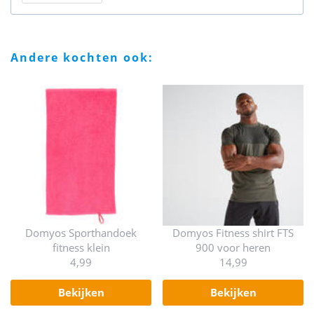
andere kochten ook:
Domyos Sporthandoek
Domyos Fitness shirt FTS
fitness klein
900 voor heren
4,99
14,99
bekijken
bekijken