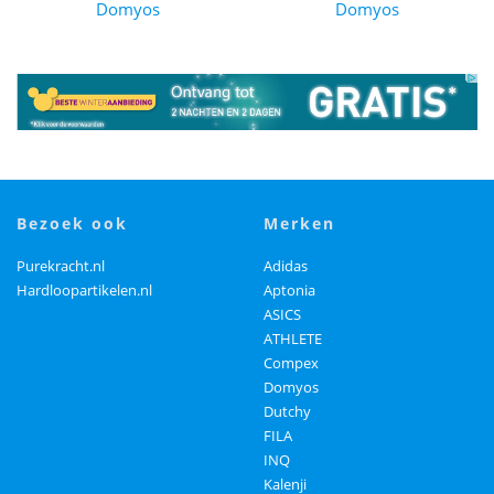
Domyos
Domyos
bezoek ook
merken
Purekracht.nl
Adidas
Hardloopartikelen.nl
Aptonia
ASICS
ATHLETE
Compex
Domyos
Dutchy
FILA
INQ
Kalenji