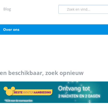
blog
over ons
ten beschikbaar, zoek opnieuw