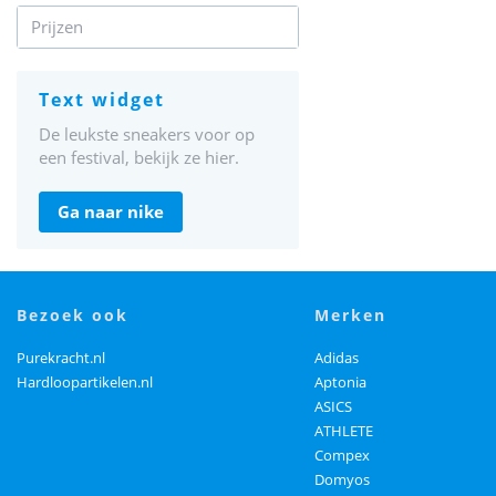
Prijzen
text widget
De leukste sneakers voor op
een festival, bekijk ze hier.
ga naar nike
bezoek ook
merken
Purekracht.nl
Adidas
Hardloopartikelen.nl
Aptonia
ASICS
ATHLETE
Compex
Domyos