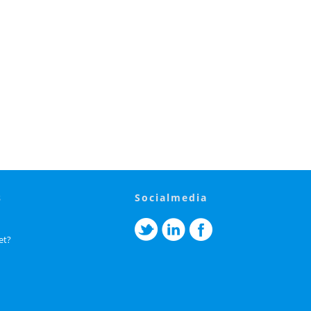
s
socialmedia
et?