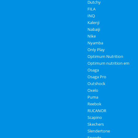
Dutchy
FILA
INQ
Kalenji
Nabaiji
Nike
Nyamba
Only Play
Optimum Nutrition
Optimum nutrition em
Osaga
Osaga Pro
Outshock
Oxelo
Puma
Reebok
RUCANOR
Scapino
Skechers
Slendertone
Speedo