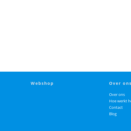
webshop
over on
Over ons
Hoe werkt h
Contact
Blog