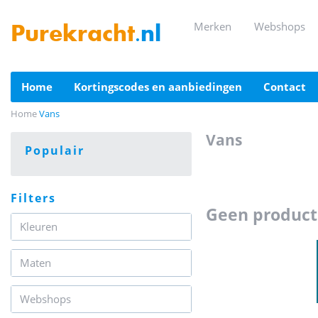
merken
webshops
Purekracht
.nl
home
kortingscodes en aanbiedingen
contact
Home
Vans
vans
populair
filters
geen produc
Kleuren
Maten
Webshops