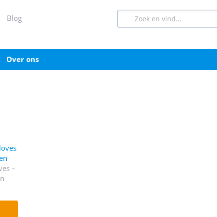
blog
over ons
ves –
en