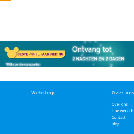
webshop
over on
Over ons
Hoe werkt h
Contact
Blog