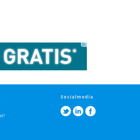
s
socialmedia
et?