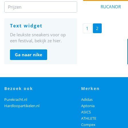
RUCANOR
Prijzen
text widget
1
2
De leukste sneakers voor op
een festival, bekijk ze hier.
ga naar nike
bezoek ook
merken
Purekracht.nl
Adidas
Hardloopartikelen.nl
Aptonia
ASICS
ATHLETE
Compex