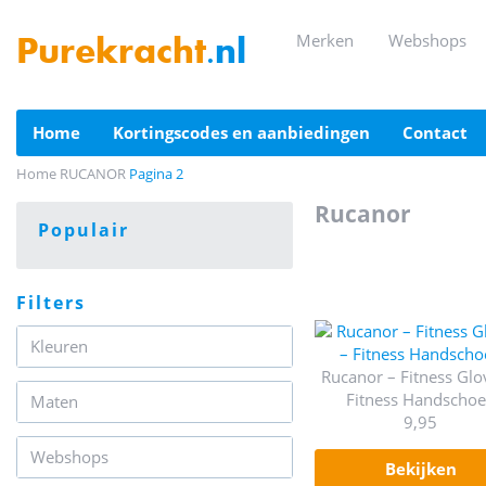
merken
webshops
Purekracht
.nl
home
kortingscodes en aanbiedingen
contact
Home
RUCANOR
Pagina 2
rucanor
populair
filters
Kleuren
Rucanor – Fitness Glo
Fitness Handscho
Maten
9,95
Webshops
bekijken