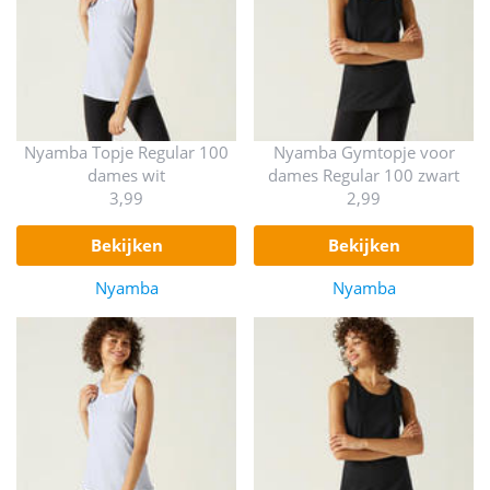
Nyamba Topje Regular 100
Nyamba Gymtopje voor
dames wit
dames Regular 100 zwart
3,99
2,99
bekijken
bekijken
Nyamba
Nyamba