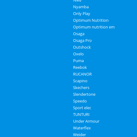
Nike
Nyamba
Only Play
Optimum Nutrition
Optimum nutrition em
Osaga
Osaga Pro
Outshock
Oxelo
Puma
Reebok
RUCANOR
Scapino
Skechers
Slendertone
Speedo
Sport elec
TUNTURI
Under Armour
Waterflex
Weider