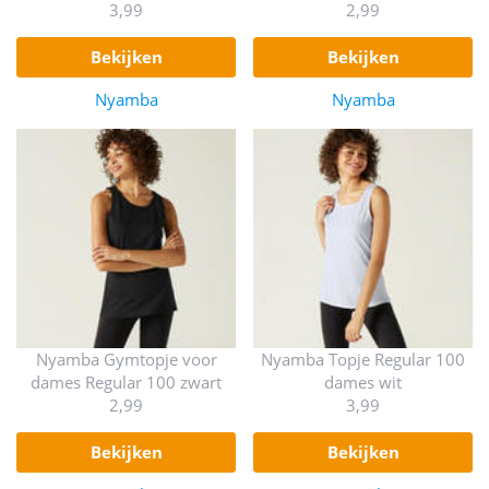
3,99
2,99
bekijken
bekijken
Nyamba
Nyamba
Nyamba Gymtopje voor
Nyamba Topje Regular 100
dames Regular 100 zwart
dames wit
2,99
3,99
bekijken
bekijken