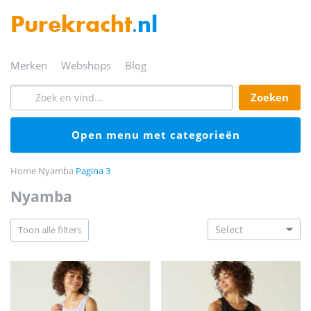
Purekracht
.nl
merken
webshops
blog
zoeken
open menu met categorieën
Home
Nyamba
Pagina 3
nyamba
toon alle filters