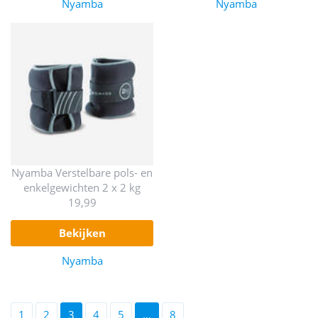
Nyamba
Nyamba
Nyamba Verstelbare pols- en
enkelgewichten 2 x 2 kg
19,99
bekijken
Nyamba
1
2
3
4
5
…
8