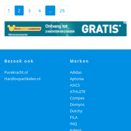
1
2
3
4
…
26
bezoek ook
merken
Purekracht.nl
Adidas
Hardloopartikelen.nl
Aptonia
ASICS
ATHLETE
Compex
Domyos
Dutchy
FILA
INQ
Kalenji