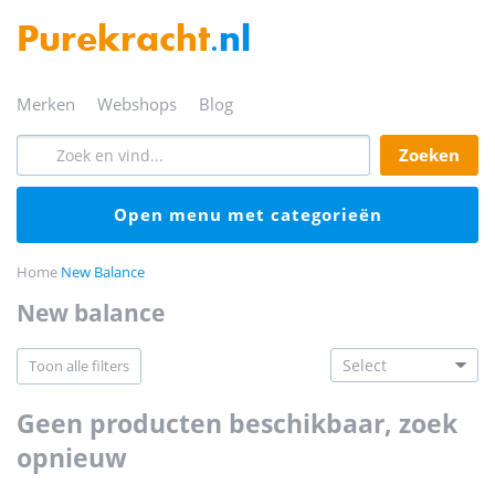
Purekracht
.nl
merken
webshops
blog
zoeken
open menu met categorieën
Home
New Balance
new balance
toon alle filters
geen producten beschikbaar, zoek
opnieuw