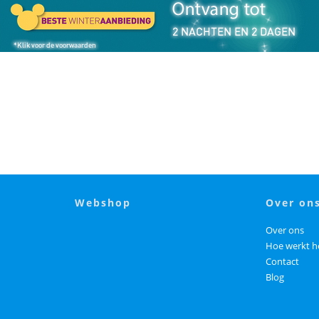
webshop
over on
Over ons
Hoe werkt h
Contact
Blog