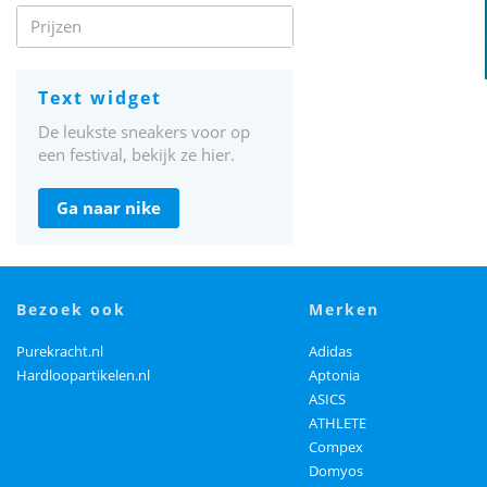
Prijzen
text widget
De leukste sneakers voor op
een festival, bekijk ze hier.
ga naar nike
bezoek ook
merken
Purekracht.nl
Adidas
Hardloopartikelen.nl
Aptonia
ASICS
ATHLETE
Compex
Domyos