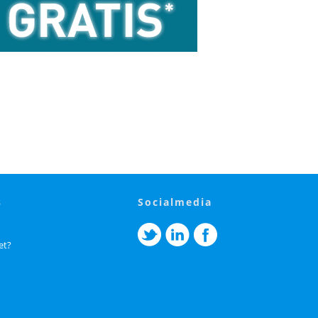
s
socialmedia
et?