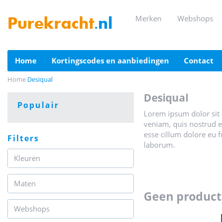
merken
webshops
Purekracht
.nl
home
kortingscodes en aanbiedingen
contact
Home
Desiqual
desiqual
populair
Lorem ipsum dolor sit 
veniam, quis nostrud ex
esse cillum dolore eu f
filters
laborum.
Kleuren
Maten
geen produc
Webshops