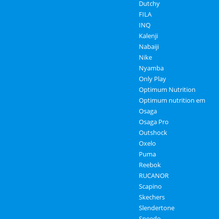
Dutchy
FILA
INQ
Kalenji
Nabaiji
Nike
Nyamba
Only Play
Optimum Nutrition
Optimum nutrition em
Osaga
Osaga Pro
Outshock
Oxelo
Puma
Reebok
RUCANOR
Scapino
Skechers
Slendertone
Speedo