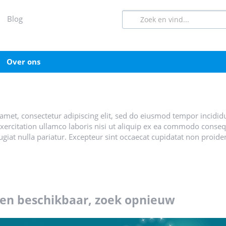
blog
over ons
amet, consectetur adipiscing elit, sed do eiusmod tempor incidid
ercitation ullamco laboris nisi ut aliquip ex ea commodo consequa
ugiat nulla pariatur. Excepteur sint occaecat cupidatat non proiden
ten beschikbaar, zoek opnieuw