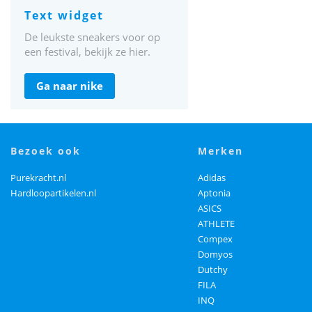
text widget
De leukste sneakers voor op
een festival, bekijk ze hier.
ga naar nike
bezoek ook
merken
Purekracht.nl
Adidas
Hardloopartikelen.nl
Aptonia
ASICS
ATHLETE
Compex
Domyos
Dutchy
FILA
INQ