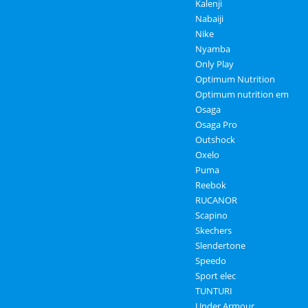
Kalenji
Nabaiji
Nike
Nyamba
Only Play
Optimum Nutrition
Optimum nutrition em
Osaga
Osaga Pro
Outshock
Oxelo
Puma
Reebok
RUCANOR
Scapino
Skechers
Slendertone
Speedo
Sport elec
TUNTURI
Under Armour