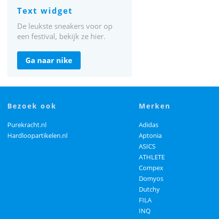
text widget
De leukste sneakers voor op
een festival, bekijk ze hier.
ga naar nike
bezoek ook
merken
Purekracht.nl
Adidas
Hardloopartikelen.nl
Aptonia
ASICS
ATHLETE
Compex
Domyos
Dutchy
FILA
INQ