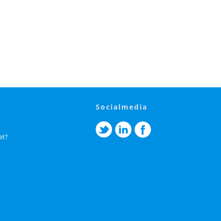
s
socialmedia
et?