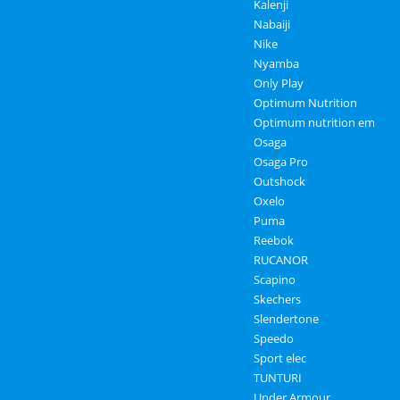
Kalenji
Nabaiji
Nike
Nyamba
Only Play
Optimum Nutrition
Optimum nutrition em
Osaga
Osaga Pro
Outshock
Oxelo
Puma
Reebok
RUCANOR
Scapino
Skechers
Slendertone
Speedo
Sport elec
TUNTURI
Under Armour