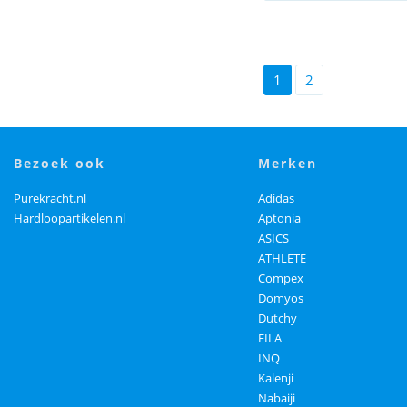
1
2
bezoek ook
merken
Purekracht.nl
Adidas
Hardloopartikelen.nl
Aptonia
ASICS
ATHLETE
Compex
Domyos
Dutchy
FILA
INQ
Kalenji
Nabaiji