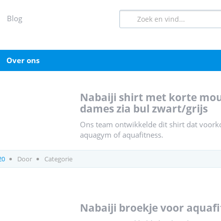
blog
over ons
nabaiji shirt met korte mouwen voor aquagym en aquafitness
dames zia bul zwart/grijs
Ons team ontwikkelde dit shirt dat voorkom
aquagym of aquafitness.
20
Door
Categorie
nabaiji broekje voor aqua