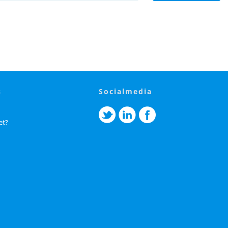
s
socialmedia
et?