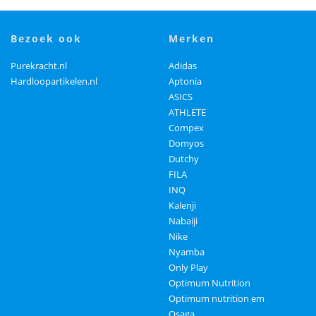
bezoek ook
merken
Purekracht.nl
Adidas
Hardloopartikelen.nl
Aptonia
ASICS
ATHLETE
Compex
Domyos
Dutchy
FILA
INQ
Kalenji
Nabaiji
Nike
Nyamba
Only Play
Optimum Nutrition
Optimum nutrition em
Osaga