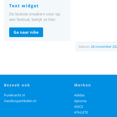
text widget
De leukste sneakers voor op
een festival, bekijk ze hier.
ga naar nike
Datum:
26 november 20
bezoek ook
merken
Purekracht.nl
Adidas
Hardloopartikelen.nl
Aptonia
ASICS
ATHLETE