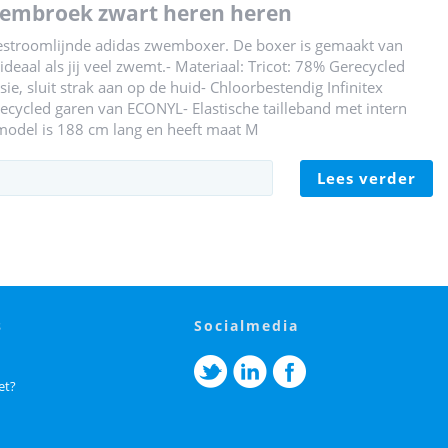
 zwembroek zwart heren heren
 gestroomlijnde adidas zwemboxer. De boxer is gemaakt van
deaal als jij veel zwemt.- Materiaal: Tricot: 78% Gerecycled
, sluit strak aan op de huid- Chloorbestendig Infinitex
recycled garen van ECONYL- Elastische tailleband met intern
 model is 188 cm lang en heeft maat M
lees verder
s
socialmedia
et?