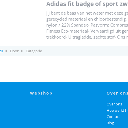
adidas fit badge of sport
Jij bent de baas van het water met deze
gerecycled materiaal en chloorbestendig, i
nylon / 22% Spandex- Pasvorm: Compressie
Fitness Eco-materiaal- Vervaardigd uit ge
trekkoord- Ultragladde, zachte stof- Ons
20
Door
Categorie
webshop
over on
Over ons
Hoe werkt h
Contact
Blog