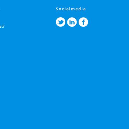
s
socialmedia
et?